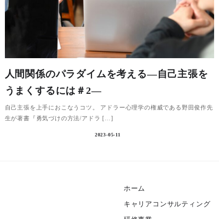
人間関係のパラダイムを考える―自己主張を
うまくするには＃2―
自己主張を上手におこなうコツ。 アドラー心理学の権威である野田俊作先
生が著書『勇気づけの方法/アドラ […]
2023-05-11
ホーム
キャリアコンサルティング