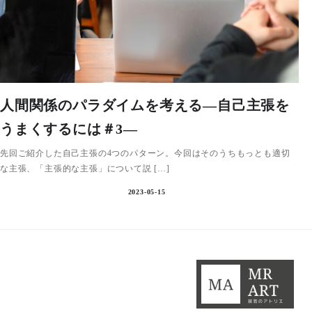
人間関係のパラダイムを考える―自己主張を
うまくするには＃3―
先回ご紹介した自己主張の4つのパターン。今回はそのうちもっとも適切
な主張、「主張的な主張」について説 […]
2023-05-15