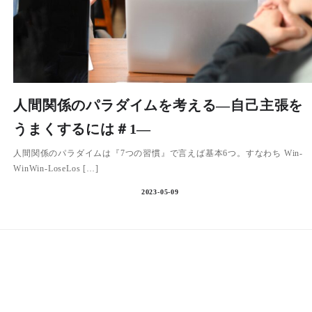
人間関係のパラダイムを考える―自己主張を
うまくするには＃1―
人間関係のパラダイムは『7つの習慣』で言えば基本6つ。すなわち Win-
WinWin-LoseLos […]
2023-05-09